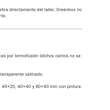
etira directamente del taller, Greenbox no
rte.
s por termofusión (dichos cantos no se
ransparente satinado.
30, 40×20, 40×40 y 80×40 mm con pintura